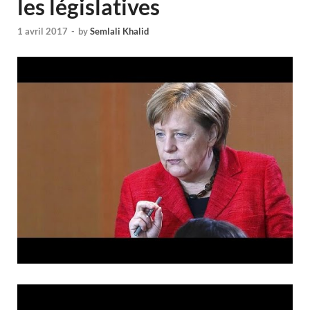
les législatives
1 avril 2017
-
by
Semlali Khalid