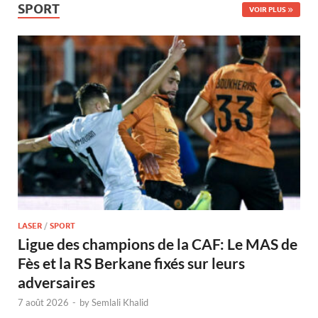
SPORT
VOIR PLUS
LASER
/
SPORT
Ligue des champions de la CAF: Le MAS de
Fès et la RS Berkane fixés sur leurs
adversaires
7 août 2026
-
by
Semlali Khalid