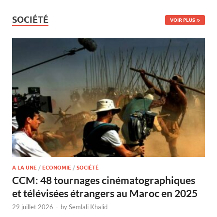
SOCIÉTÉ
VOIR PLUS
A LA UNE
/
ECONOMIE
/
SOCIÉTÉ
CCM: 48 tournages cinématographiques
et télévisées étrangers au Maroc en 2025
29 juillet 2026
-
by
Semlali Khalid