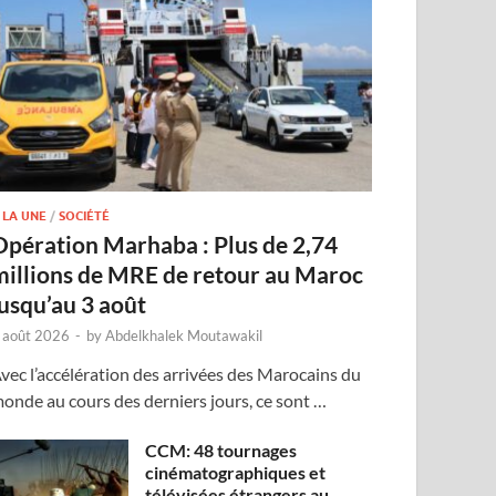
 LA UNE
/
SOCIÉTÉ
Opération Marhaba : Plus de 2,74
millions de MRE de retour au Maroc
jusqu’au 3 août
 août 2026
-
by
Abdelkhalek Moutawakil
vec l’accélération des arrivées des Marocains du
onde au cours des derniers jours, ce sont …
CCM: 48 tournages
cinématographiques et
télévisées étrangers au