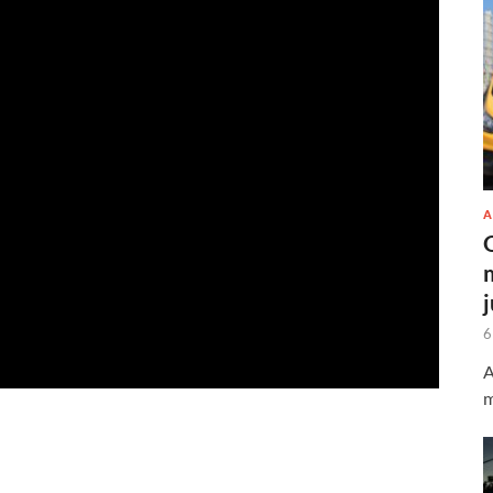
A
6
A
m