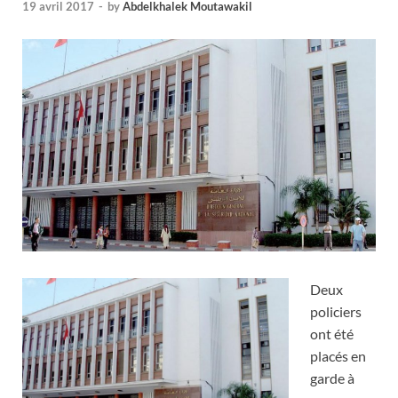
19 avril 2017
-
by
Abdelkhalek Moutawakil
Deux
policiers
ont été
placés en
garde à