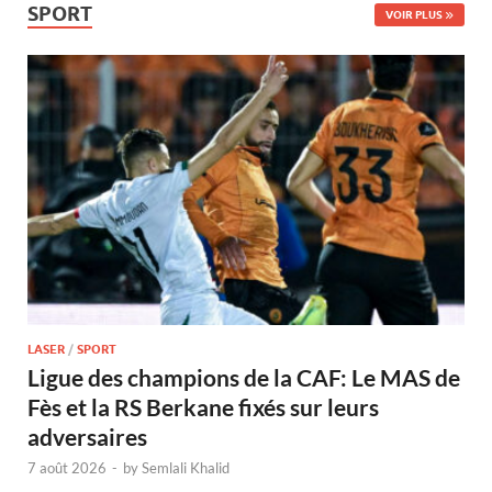
SPORT
VOIR PLUS
LASER
/
SPORT
Ligue des champions de la CAF: Le MAS de
Fès et la RS Berkane fixés sur leurs
adversaires
7 août 2026
-
by
Semlali Khalid