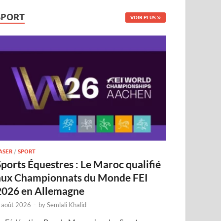
SPORT
VOIR PLUS
ASER
/
SPORT
Sports Équestres : Le Maroc qualifié
aux Championnats du Monde FEI
2026 en Allemagne
 août 2026
-
by
Semlali Khalid