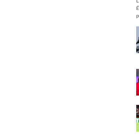
L
É
p