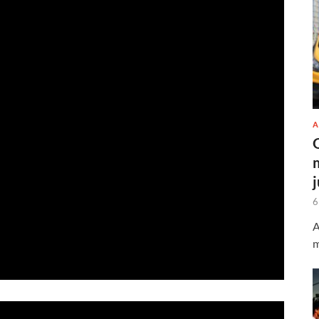
A
6
A
m