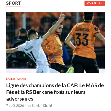
SPORT
VOIR PLUS
LASER
/
SPORT
Ligue des champions de la CAF: Le MAS de
Fès et la RS Berkane fixés sur leurs
adversaires
7 août 2026
-
by
Semlali Khalid