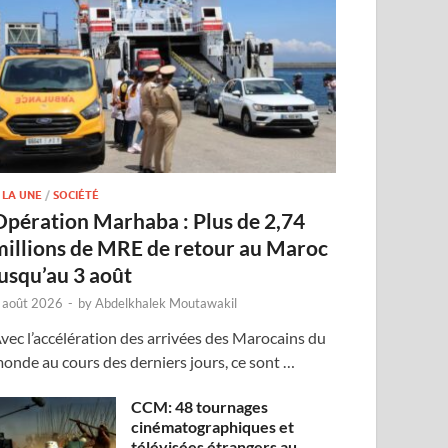
 LA UNE
/
SOCIÉTÉ
Opération Marhaba : Plus de 2,74
millions de MRE de retour au Maroc
jusqu’au 3 août
 août 2026
-
by
Abdelkhalek Moutawakil
vec l’accélération des arrivées des Marocains du
onde au cours des derniers jours, ce sont …
CCM: 48 tournages
cinématographiques et
télévisées étrangers au