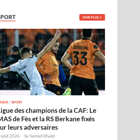
SPORT
VOIR PLUS
ASER
/
SPORT
Ligue des champions de la CAF: Le
MAS de Fès et la RS Berkane fixés
sur leurs adversaires
 août 2026
-
by
Semlali Khalid