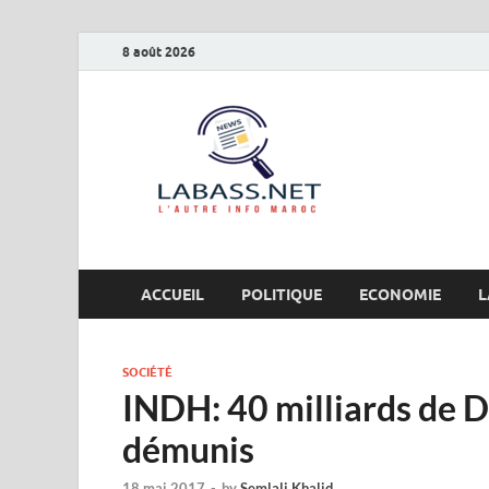
8 août 2026
Labas
L’autre info Maro
ACCUEIL
POLITIQUE
ECONOMIE
L
SOCIÉTÉ
INDH: 40 milliards de DH
démunis
18 mai 2017
-
by
Semlali Khalid