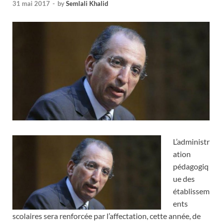
31 mai 2017
-
by
Semlali Khalid
L’administr
ation
pédagogiq
ue des
établissem
ents
scolaires sera renforcée par l’affectation, cette année, de