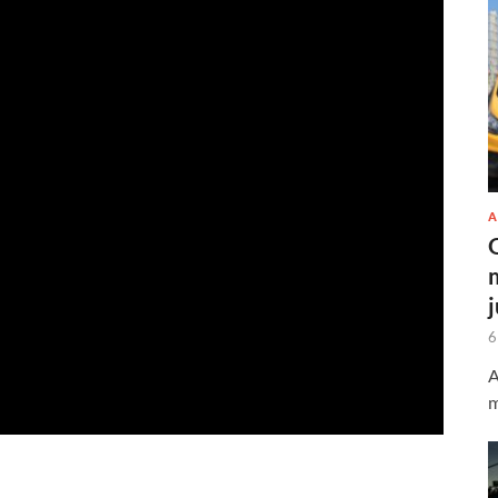
A
6
A
m