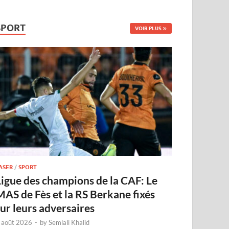
SPORT
VOIR PLUS
ASER
/
SPORT
Ligue des champions de la CAF: Le
MAS de Fès et la RS Berkane fixés
sur leurs adversaires
 août 2026
-
by
Semlali Khalid