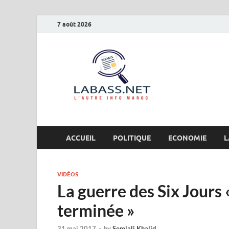
7 août 2026
Labas
L’autre info Maro
ACCUEIL
POLITIQUE
ECONOMIE
L
VIDÉOS
La guerre des Six Jours 
terminée »
31 mai 2017
-
by
Semlali Khalid