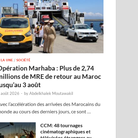
 LA UNE
/
SOCIÉTÉ
Opération Marhaba : Plus de 2,74
millions de MRE de retour au Maroc
jusqu’au 3 août
 août 2026
-
by
Abdelkhalek Moutawakil
vec l’accélération des arrivées des Marocains du
onde au cours des derniers jours, ce sont …
CCM: 48 tournages
cinématographiques et
télévisées étrangers au