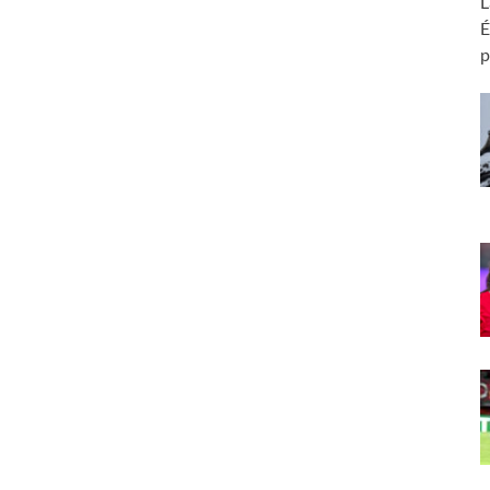
L
É
p