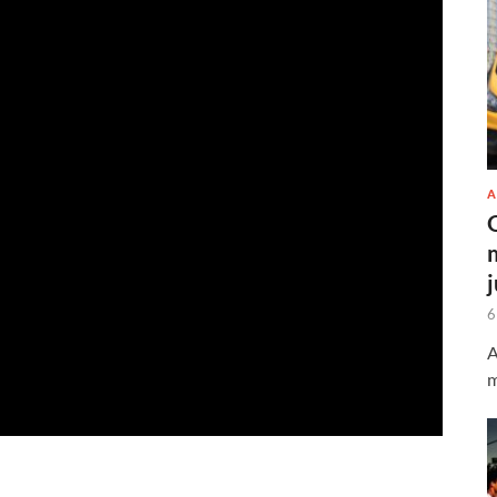
A
6
A
m