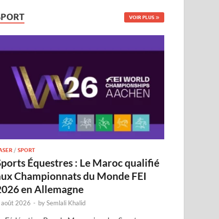
SPORT
VOIR PLUS
ASER
/
SPORT
Sports Équestres : Le Maroc qualifié
aux Championnats du Monde FEI
2026 en Allemagne
 août 2026
-
by
Semlali Khalid