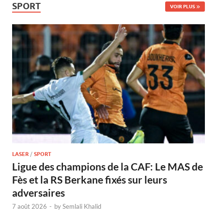
SPORT
VOIR PLUS
LASER
/
SPORT
Ligue des champions de la CAF: Le MAS de
Fès et la RS Berkane fixés sur leurs
adversaires
7 août 2026
-
by
Semlali Khalid