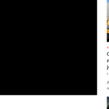
A
6
A
m