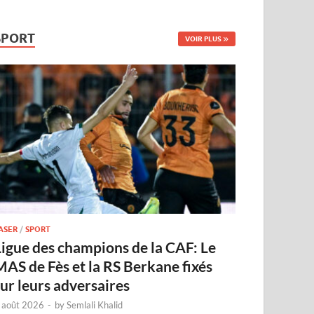
SPORT
VOIR PLUS
ASER
/
SPORT
Ligue des champions de la CAF: Le
MAS de Fès et la RS Berkane fixés
sur leurs adversaires
 août 2026
-
by
Semlali Khalid