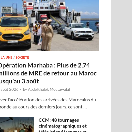
 LA UNE
/
SOCIÉTÉ
Opération Marhaba : Plus de 2,74
millions de MRE de retour au Maroc
jusqu’au 3 août
 août 2026
-
by
Abdelkhalek Moutawakil
vec l’accélération des arrivées des Marocains du
onde au cours des derniers jours, ce sont …
CCM: 48 tournages
cinématographiques et
télévisées étrangers au