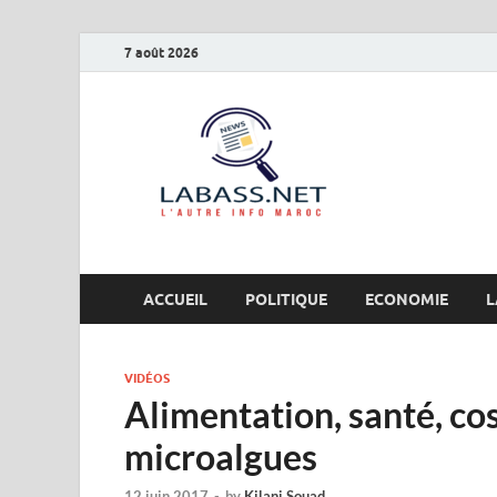
7 août 2026
Labas
L’autre info Maro
ACCUEIL
POLITIQUE
ECONOMIE
L
VIDÉOS
Alimentation, santé, co
microalgues
12 juin 2017
-
by
Kilani Souad