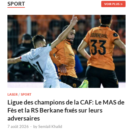
SPORT
VOIR PLUS
LASER
/
SPORT
Ligue des champions de la CAF: Le MAS de
Fès et la RS Berkane fixés sur leurs
adversaires
7 août 2026
-
by
Semlali Khalid