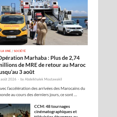
 LA UNE
/
SOCIÉTÉ
Opération Marhaba : Plus de 2,74
millions de MRE de retour au Maroc
jusqu’au 3 août
 août 2026
-
by
Abdelkhalek Moutawakil
vec l’accélération des arrivées des Marocains du
onde au cours des derniers jours, ce sont …
CCM: 48 tournages
cinématographiques et
télévisées étrangers au