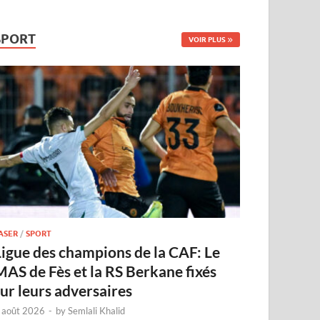
SPORT
VOIR PLUS
ASER
/
SPORT
Ligue des champions de la CAF: Le
MAS de Fès et la RS Berkane fixés
sur leurs adversaires
 août 2026
-
by
Semlali Khalid