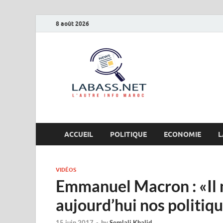
8 août 2026
Labas
L’autre info Maro
ACCUEIL
POLITIQUE
ECONOMIE
L
VIDÉOS
Emmanuel Macron : «Il 
aujourd’hui nos politiqu
15 juin 2017
-
by
Semlali Khalid