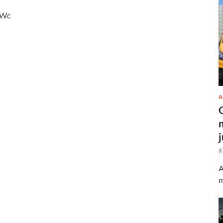
QWc
A
6
A
m