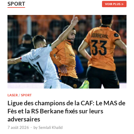
SPORT
VOIR PLUS
LASER
/
SPORT
Ligue des champions de la CAF: Le MAS de
Fès et la RS Berkane fixés sur leurs
adversaires
7 août 2026
-
by
Semlali Khalid