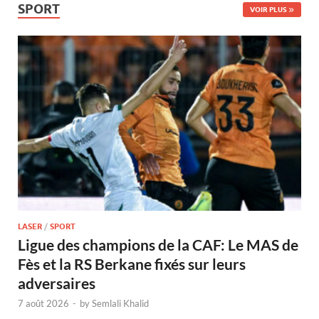
SPORT
VOIR PLUS
LASER
/
SPORT
Ligue des champions de la CAF: Le MAS de
Fès et la RS Berkane fixés sur leurs
adversaires
7 août 2026
-
by
Semlali Khalid