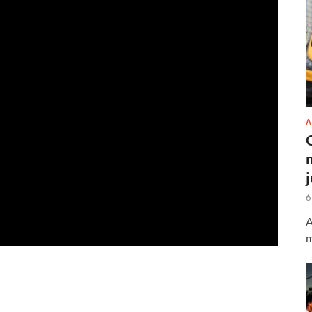
A
6
A
m