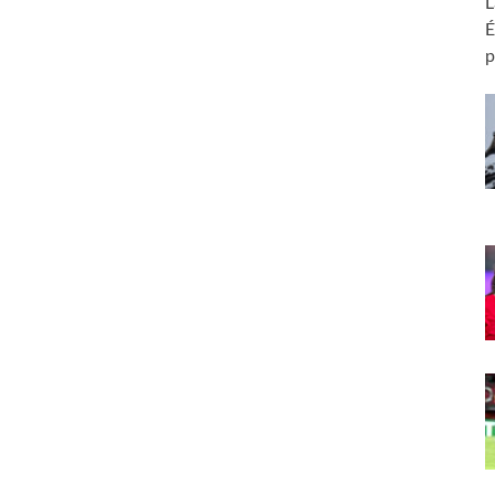
L
É
p