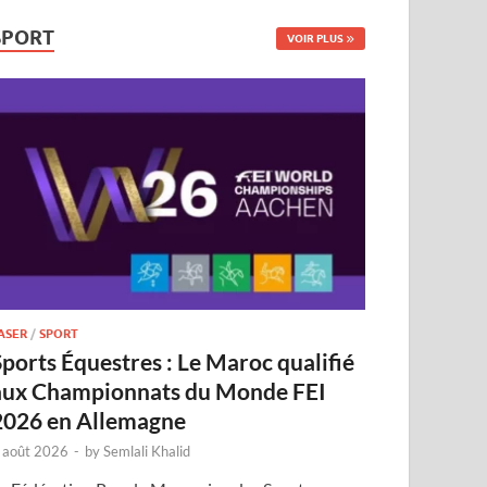
SPORT
VOIR PLUS
ASER
/
SPORT
Sports Équestres : Le Maroc qualifié
aux Championnats du Monde FEI
2026 en Allemagne
 août 2026
-
by
Semlali Khalid