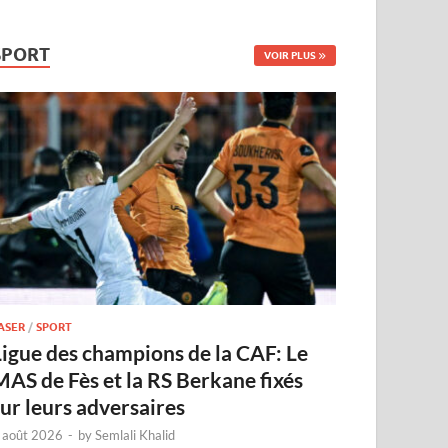
SPORT
VOIR PLUS
ASER
/
SPORT
Ligue des champions de la CAF: Le
MAS de Fès et la RS Berkane fixés
sur leurs adversaires
 août 2026
-
by
Semlali Khalid