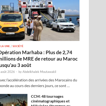
 LA UNE
/
SOCIÉTÉ
Opération Marhaba : Plus de 2,74
millions de MRE de retour au Maroc
jusqu’au 3 août
 août 2026
-
by
Abdelkhalek Moutawakil
vec l’accélération des arrivées des Marocains du
onde au cours des derniers jours, ce sont …
CCM: 48 tournages
cinématographiques et
télévisées étrangers au