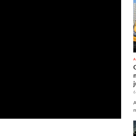
A
6
A
m