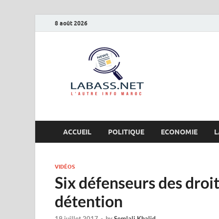
8 août 2026
Labas
L’autre info Maro
ACCUEIL
POLITIQUE
ECONOMIE
L
VIDÉOS
Six défenseurs des dro
détention
19 juillet 2017
-
by
Semlali Khalid