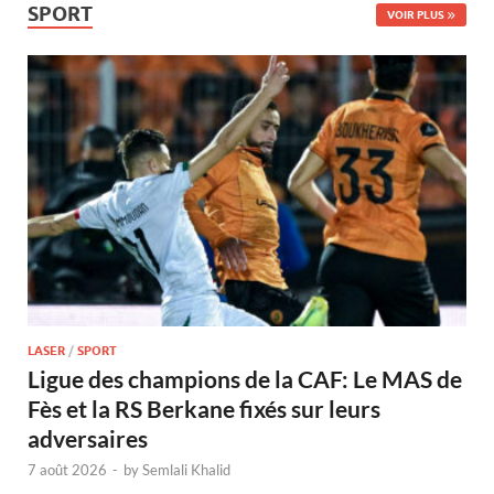
SPORT
VOIR PLUS
LASER
/
SPORT
Ligue des champions de la CAF: Le MAS de
Fès et la RS Berkane fixés sur leurs
adversaires
7 août 2026
-
by
Semlali Khalid