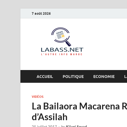
7 août 2026
Labas
L’autre info Maro
ACCUEIL
POLITIQUE
ECONOMIE
L
VIDÉOS
La Bailaora Macarena 
d’Assilah
25 juillet 2017
-
by
Kilani Souad