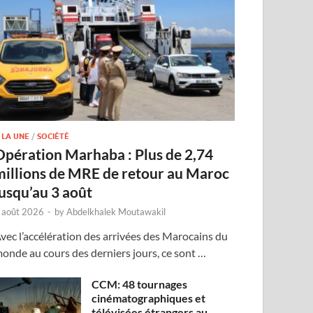
 LA UNE
/
SOCIÉTÉ
Opération Marhaba : Plus de 2,74
millions de MRE de retour au Maroc
jusqu’au 3 août
 août 2026
-
by
Abdelkhalek Moutawakil
vec l’accélération des arrivées des Marocains du
onde au cours des derniers jours, ce sont …
CCM: 48 tournages
cinématographiques et
télévisées étrangers au