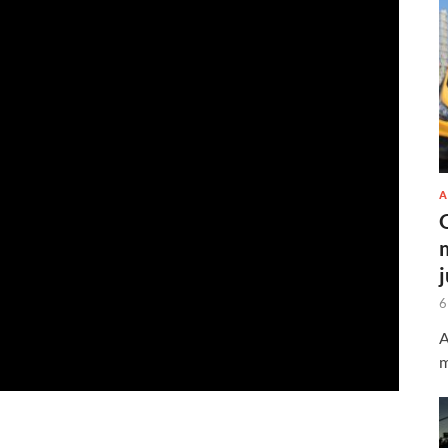
A
6
A
m