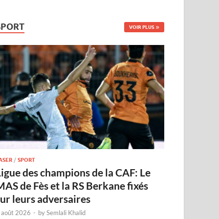
SPORT
VOIR PLUS
ASER
/
SPORT
Ligue des champions de la CAF: Le
MAS de Fès et la RS Berkane fixés
sur leurs adversaires
 août 2026
-
by
Semlali Khalid