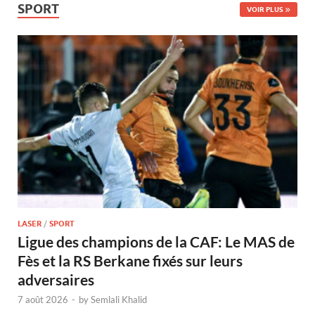
SPORT
VOIR PLUS
LASER
/
SPORT
Ligue des champions de la CAF: Le MAS de
Fès et la RS Berkane fixés sur leurs
adversaires
7 août 2026
-
by
Semlali Khalid