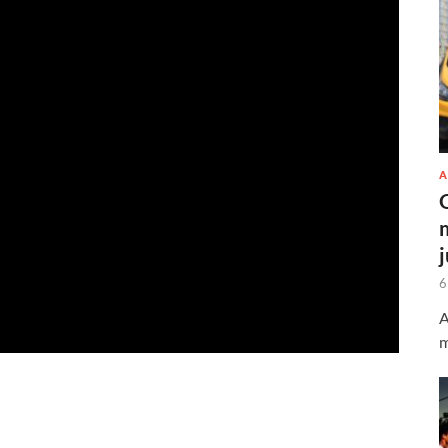
A
6
A
m