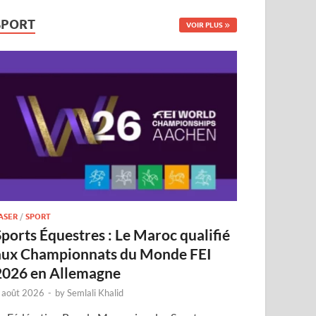
SPORT
VOIR PLUS
ASER
/
SPORT
Sports Équestres : Le Maroc qualifié
aux Championnats du Monde FEI
2026 en Allemagne
 août 2026
-
by
Semlali Khalid