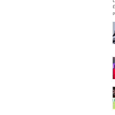
L
É
p