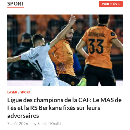
SPORT
VOIR PLUS
LASER
/
SPORT
Ligue des champions de la CAF: Le MAS de
Fès et la RS Berkane fixés sur leurs
adversaires
7 août 2026
-
by
Semlali Khalid