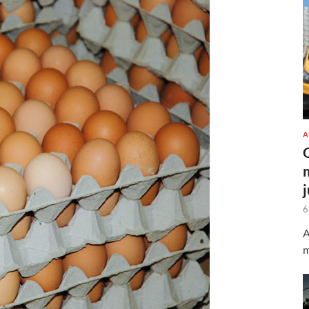
A
6
A
m