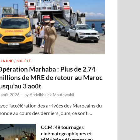
 LA UNE
/
SOCIÉTÉ
Opération Marhaba : Plus de 2,74
millions de MRE de retour au Maroc
jusqu’au 3 août
 août 2026
-
by
Abdelkhalek Moutawakil
vec l’accélération des arrivées des Marocains du
onde au cours des derniers jours, ce sont …
CCM: 48 tournages
cinématographiques et
télévisées étrangers au