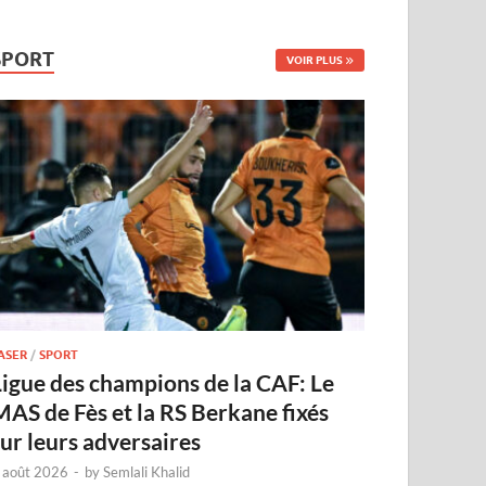
SPORT
VOIR PLUS
ASER
/
SPORT
Ligue des champions de la CAF: Le
MAS de Fès et la RS Berkane fixés
sur leurs adversaires
 août 2026
-
by
Semlali Khalid