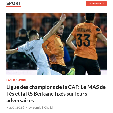
SPORT
VOIR PLUS
LASER
/
SPORT
Ligue des champions de la CAF: Le MAS de
Fès et la RS Berkane fixés sur leurs
adversaires
7 août 2026
-
by
Semlali Khalid