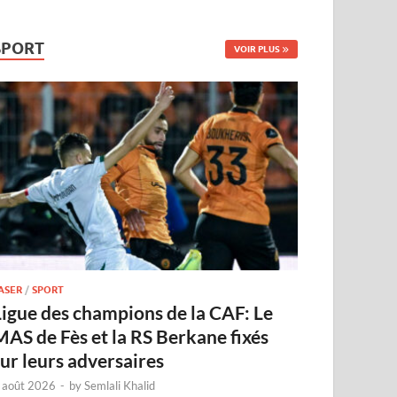
SPORT
VOIR PLUS
ASER
/
SPORT
Ligue des champions de la CAF: Le
MAS de Fès et la RS Berkane fixés
sur leurs adversaires
 août 2026
-
by
Semlali Khalid