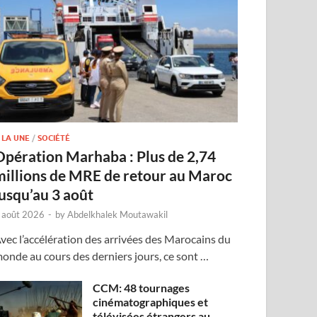
 LA UNE
/
SOCIÉTÉ
Opération Marhaba : Plus de 2,74
millions de MRE de retour au Maroc
jusqu’au 3 août
 août 2026
-
by
Abdelkhalek Moutawakil
vec l’accélération des arrivées des Marocains du
onde au cours des derniers jours, ce sont …
CCM: 48 tournages
cinématographiques et
télévisées étrangers au