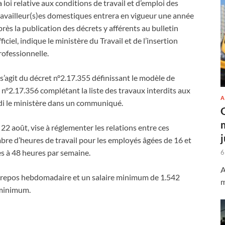
a loi relative aux conditions de travail et d’emploi des
ravailleur(s)es domestiques entrera en vigueur une année
près la publication des décrets y afférents au bulletin
fficiel, indique le ministère du Travail et de l’insertion
rofessionnelle.
l s’agit du décret n°2.17.355 définissant le modèle de
 n°2.17.356 complétant la liste des travaux interdits aux
A
di le ministère dans un communiqué.
u 22 août, vise à réglementer les relations entre ces
ombre d’heures de travail pour les employés âgées de 16 et
es à 48 heures par semaine.
6
A
de repos hebdomadaire et un salaire minimum de 1.542
m
 minimum.