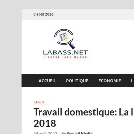
8 août 2026
Labas
L’autre info Maro
ACCUEIL
POLITIQUE
ECONOMIE
L
LASER
Travail domestique: La l
2018
24 août 2017
-
by
Semlali Khalid