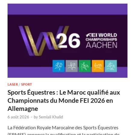
LASER
/
SPORT
Sports Équestres : Le Maroc qualifié aux
Championnats du Monde FEI 2026 en
Allemagne
6 août 2026
-
by
Semlali Khalid
La Fédération Royale Marocaine des Sports Équestres
(FRMSE) annonce la qualification et la participation de …