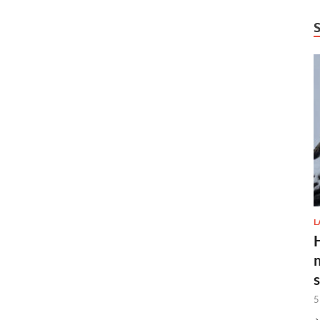
L
H
5