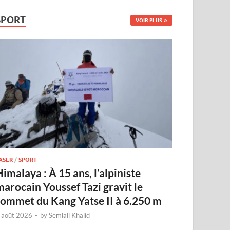
SPORT
VOIR PLUS
ASER
/
SPORT
imalaya : À 15 ans, l’alpiniste
marocain Youssef Tazi gravit le
sommet du Kang Yatse II à 6.250 m
 août 2026
-
by
Semlali Khalid