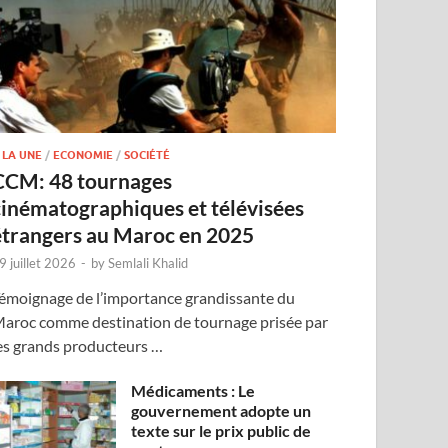
 LA UNE
/
ECONOMIE
/
SOCIÉTÉ
CCM: 48 tournages
cinématographiques et télévisées
étrangers au Maroc en 2025
9 juillet 2026
-
by
Semlali Khalid
émoignage de l’importance grandissante du
aroc comme destination de tournage prisée par
es grands producteurs …
Médicaments : Le
gouvernement adopte un
texte sur le prix public de