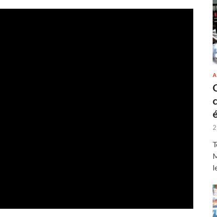
A
2
T
M
l