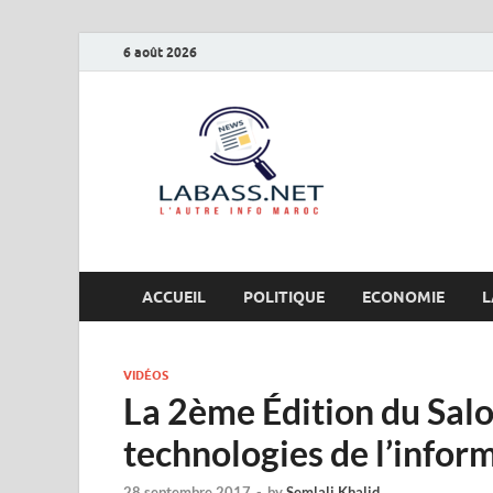
6 août 2026
Labas
L’autre info Maro
ACCUEIL
POLITIQUE
ECONOMIE
L
VIDÉOS
La 2ème Édition du Salo
technologies de l’infor
28 septembre 2017
-
by
Semlali Khalid