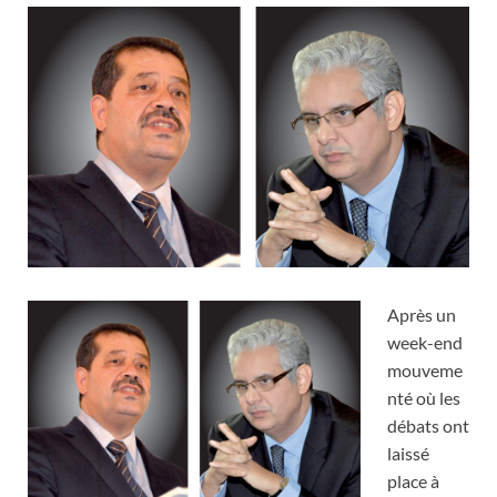
Après un
week-end
mouveme
nté où les
débats ont
laissé
place à