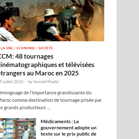
 LA UNE
/
ECONOMIE
/
SOCIÉTÉ
CCM: 48 tournages
cinématographiques et télévisées
étrangers au Maroc en 2025
9 juillet 2026
-
by
Semlali Khalid
émoignage de l’importance grandissante du
aroc comme destination de tournage prisée par
es grands producteurs …
Médicaments : Le
gouvernement adopte un
texte sur le prix public de