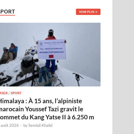
SPORT
VOIR PLUS
ASER
/
SPORT
imalaya : À 15 ans, l’alpiniste
marocain Youssef Tazi gravit le
sommet du Kang Yatse II à 6.250 m
 août 2026
-
by
Semlali Khalid