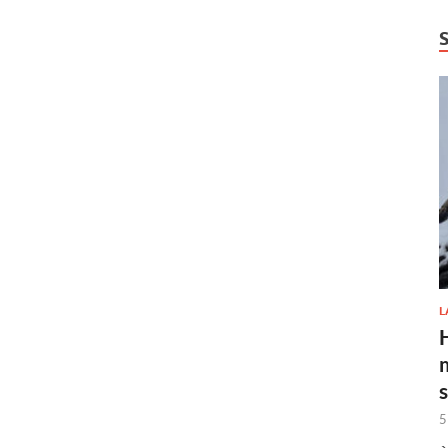
L
H
5