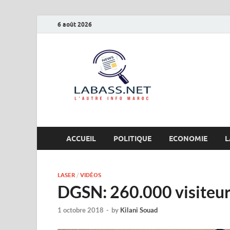
6 août 2026
Labas
L’autre info Maro
ACCUEIL
POLITIQUE
ECONOMIE
L
LASER
/
VIDÉOS
DGSN: 260.000 visiteu
1 octobre 2018
-
by
Kilani Souad