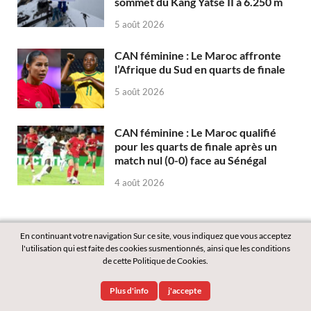
sommet du Kang Yatse II à 6.250 m
5 août 2026
CAN féminine : Le Maroc affronte
l’Afrique du Sud en quarts de finale
5 août 2026
CAN féminine : Le Maroc qualifié
pour les quarts de finale après un
match nul (0-0) face au Sénégal
4 août 2026
En continuant votre navigation Sur ce site, vous indiquez que vous acceptez
l'utilisation qui est faite des cookies susmentionnés, ainsi que les conditions
de cette Politique de Cookies.
Copyright © 2026
Labass.net
.
Plus d'info
j'accepte
Powered by
WordPress
and
HitMag
.