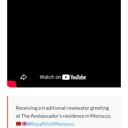
Receiving a traditional rosewater greeting
at The Ambassador’s residence in Morocco.
#RoyalVisitMorocco
.