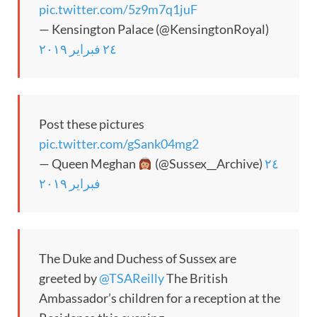
pic.twitter.com/5z9m7q1juF
— Kensington Palace (@KensingtonRoyal)
٢٤ فبراير ٢٠١٩
Post these pictures
pic.twitter.com/gSank04mg2
— Queen Meghan
(@Sussex__Archive)
٢٤
فبراير ٢٠١٩
The Duke and Duchess of Sussex are
greeted by
@TSAReilly
The British
Ambassador’s children for a reception at the