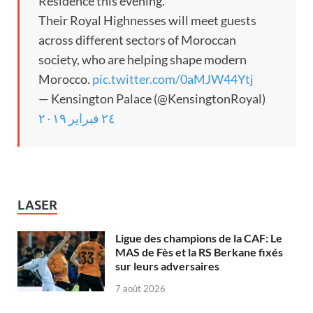
Residence this evening.
Their Royal Highnesses will meet guests
across different sectors of Moroccan
society, who are helping shape modern
Morocco.
pic.twitter.com/0aMJW44Ytj
— Kensington Palace (@KensingtonRoyal)
٢٤ فبراير ٢٠١٩
LASER
Ligue des champions de la CAF: Le
MAS de Fès et la RS Berkane fixés
sur leurs adversaires
7 août 2026