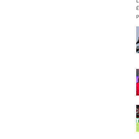
L
É
p