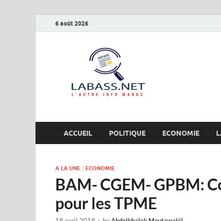
6 août 2026
Labas
L’autre info Maro
ACCUEIL
POLITIQUE
ECONOMIE
L
A LA UNE
/
ECONOMIE
BAM- CGEM- GPBM: Com
pour les TPME
19 avril 2019
-
by
Abdelkhalek Moutawakil