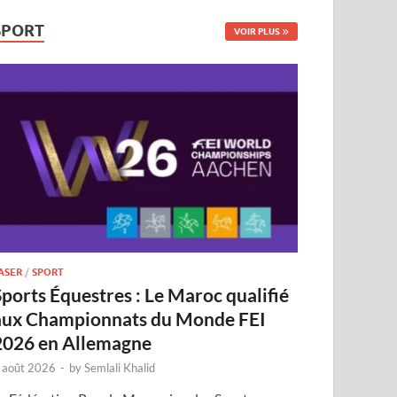
SPORT
VOIR PLUS
ASER
/
SPORT
Sports Équestres : Le Maroc qualifié
aux Championnats du Monde FEI
2026 en Allemagne
 août 2026
-
by
Semlali Khalid