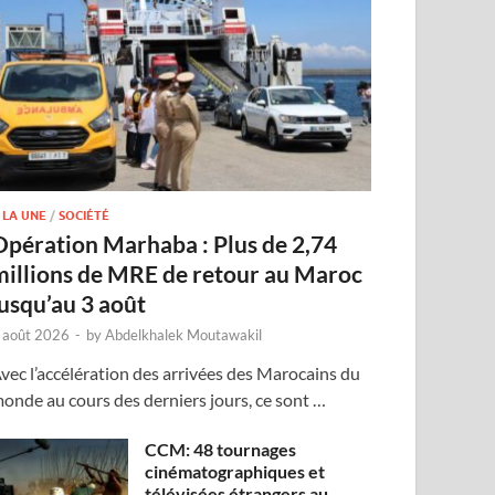
 LA UNE
/
SOCIÉTÉ
Opération Marhaba : Plus de 2,74
millions de MRE de retour au Maroc
jusqu’au 3 août
 août 2026
-
by
Abdelkhalek Moutawakil
vec l’accélération des arrivées des Marocains du
onde au cours des derniers jours, ce sont …
CCM: 48 tournages
cinématographiques et
télévisées étrangers au