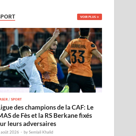
SPORT
VOIR PLUS
ASER
/
SPORT
Ligue des champions de la CAF: Le
MAS de Fès et la RS Berkane fixés
sur leurs adversaires
 août 2026
-
by
Semlali Khalid