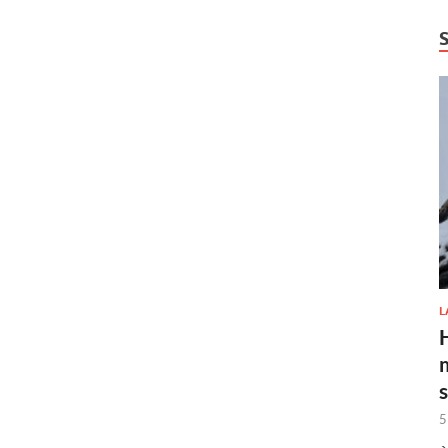
L
H
5