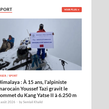
SPORT
VOIR PLUS
ASER
/
SPORT
imalaya : À 15 ans, l’alpiniste
marocain Youssef Tazi gravit le
sommet du Kang Yatse II à 6.250 m
 août 2026
-
by
Semlali Khalid