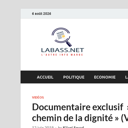
6 août 2026
Labas
L’autre info Maro
ACCUEIL
POLITIQUE
ECONOMIE
L
VIDÉOS
Documentaire exclusif »
chemin de la dignité » 
12 juin 2019
-
by
Kilani Souad