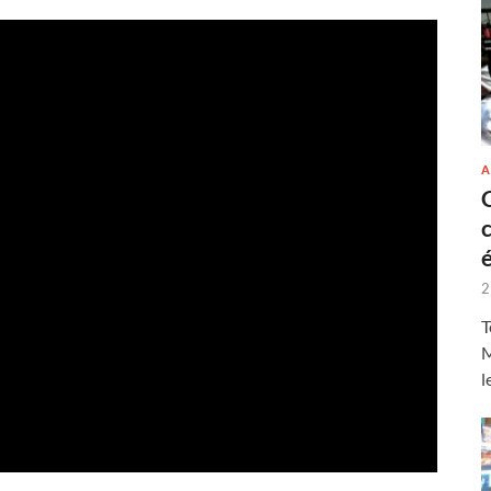
A
2
T
M
l