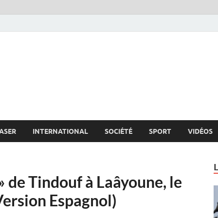
s.net
c
ASER
INTERNATIONAL
SOCIÉTÉ
SPORT
VIDÉOS
 de Tindouf à Laâyoune, le
(Version Espagnol)