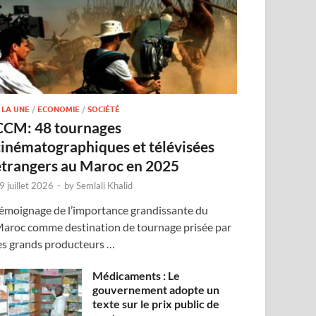
 LA UNE
/
ECONOMIE
/
SOCIÉTÉ
CCM: 48 tournages
cinématographiques et télévisées
étrangers au Maroc en 2025
9 juillet 2026
-
by
Semlali Khalid
émoignage de l’importance grandissante du
aroc comme destination de tournage prisée par
es grands producteurs …
Médicaments : Le
gouvernement adopte un
texte sur le prix public de