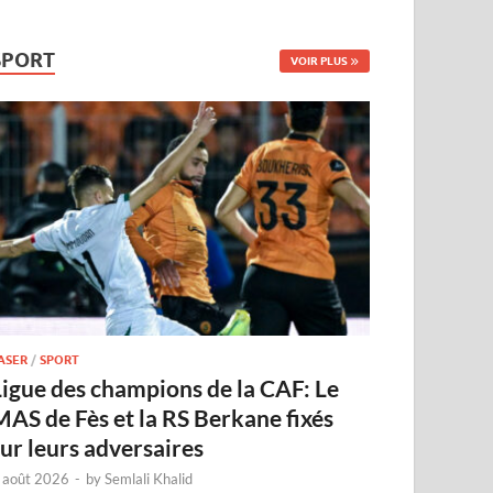
SPORT
VOIR PLUS
ASER
/
SPORT
Ligue des champions de la CAF: Le
MAS de Fès et la RS Berkane fixés
sur leurs adversaires
 août 2026
-
by
Semlali Khalid