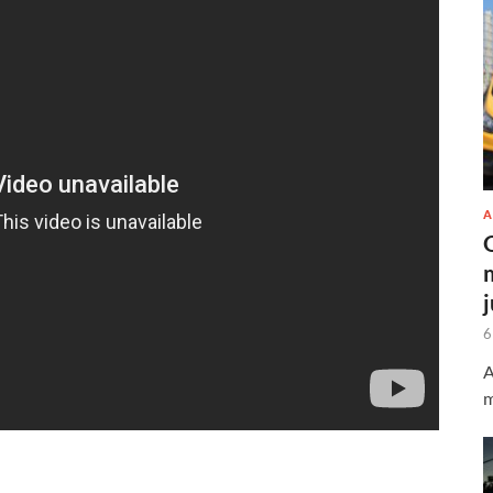
A
6
A
m