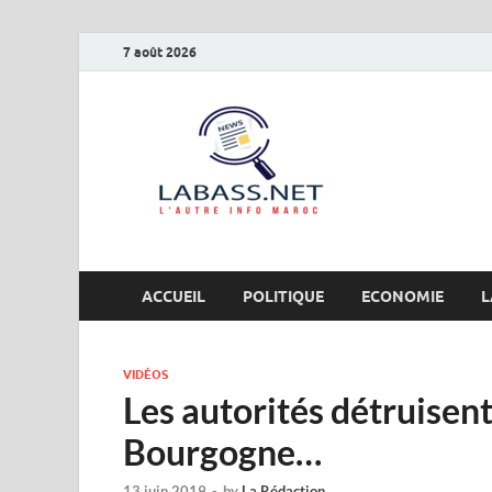
7 août 2026
Labas
L’autre info Maro
ACCUEIL
POLITIQUE
ECONOMIE
L
VIDÉOS
Les autorités détruisen
Bourgogne…
13 juin 2019
-
by
La Rédaction