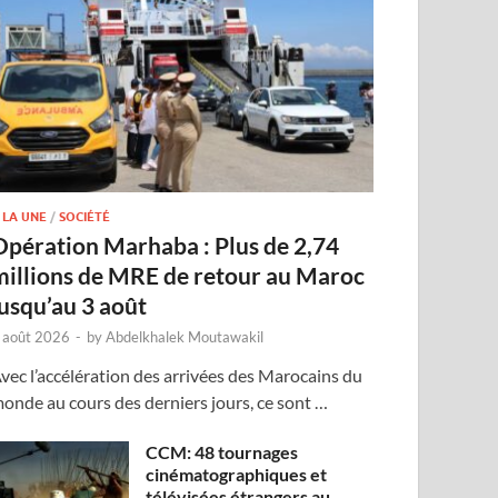
 LA UNE
/
SOCIÉTÉ
Opération Marhaba : Plus de 2,74
millions de MRE de retour au Maroc
jusqu’au 3 août
 août 2026
-
by
Abdelkhalek Moutawakil
vec l’accélération des arrivées des Marocains du
onde au cours des derniers jours, ce sont …
CCM: 48 tournages
cinématographiques et
télévisées étrangers au