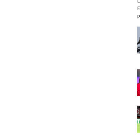
L
É
p