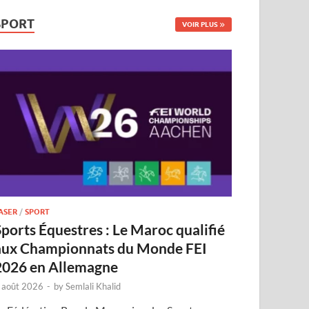
SPORT
VOIR PLUS
ASER
/
SPORT
Sports Équestres : Le Maroc qualifié
aux Championnats du Monde FEI
2026 en Allemagne
 août 2026
-
by
Semlali Khalid