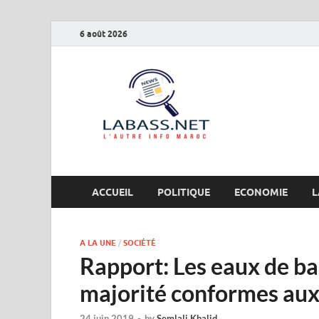
6 août 2026
Labas
L’autre info Maro
ACCUEIL
POLITIQUE
ECONOMIE
L
A LA UNE
/
SOCIÉTÉ
Rapport: Les eaux de ba
majorité conformes aux
24 juin 2019
-
by
Semlali Khalid