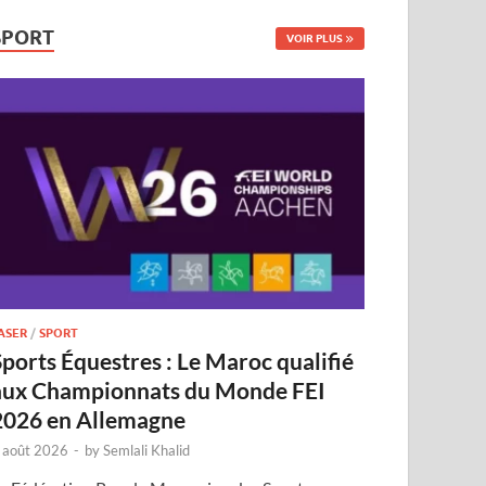
SPORT
VOIR PLUS
ASER
/
SPORT
Sports Équestres : Le Maroc qualifié
aux Championnats du Monde FEI
2026 en Allemagne
 août 2026
-
by
Semlali Khalid