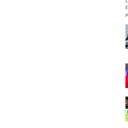
L
É
p