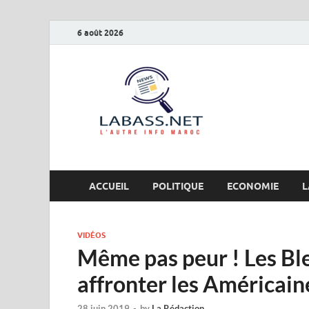
6 août 2026
Labas
L’autre info Maro
ACCUEIL
POLITIQUE
ECONOMIE
L
VIDÉOS
Même pas peur ! Les Bl
affronter les Américain
28 juin 2019
-
by
La Rédaction