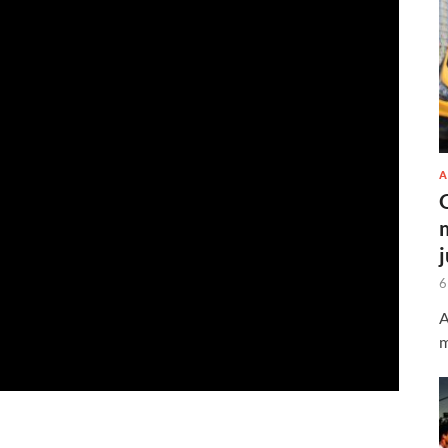
A
6
A
m