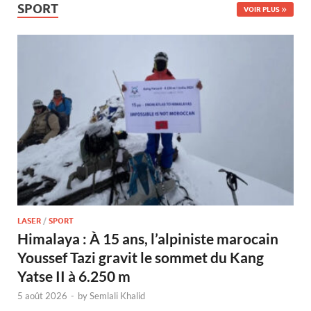
SPORT
VOIR PLUS
LASER
/
SPORT
Himalaya : À 15 ans, l’alpiniste marocain
Youssef Tazi gravit le sommet du Kang
Yatse II à 6.250 m
5 août 2026
-
by
Semlali Khalid