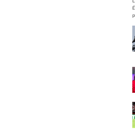
L
É
p