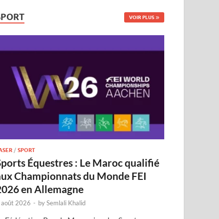
SPORT
VOIR PLUS
ASER
/
SPORT
Sports Équestres : Le Maroc qualifié
aux Championnats du Monde FEI
2026 en Allemagne
 août 2026
-
by
Semlali Khalid