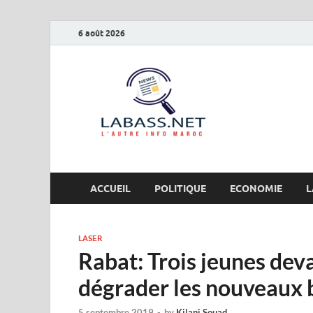
6 août 2026
Labas
L’autre info Maro
ACCUEIL
POLITIQUE
ECONOMIE
L
LASER
Rabat: Trois jeunes deva
dégrader les nouveaux 
5 septembre 2019
-
by
Kilani Souad