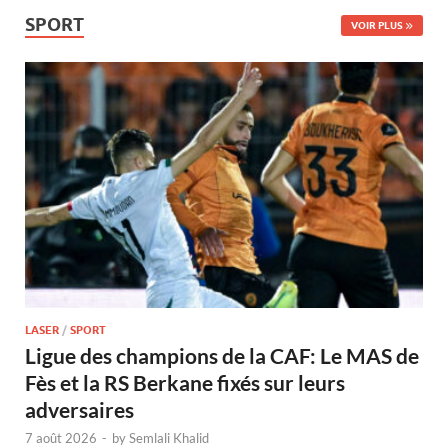
SPORT
VOIR PLUS
LASER
/
SPORT
Ligue des champions de la CAF: Le MAS de
Fès et la RS Berkane fixés sur leurs
adversaires
7 août 2026
-
by
Semlali Khalid