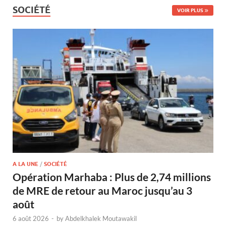
SOCIÉTÉ
VOIR PLUS
A LA UNE
/
SOCIÉTÉ
Opération Marhaba : Plus de 2,74 millions
de MRE de retour au Maroc jusqu’au 3
août
6 août 2026
-
by
Abdelkhalek Moutawakil