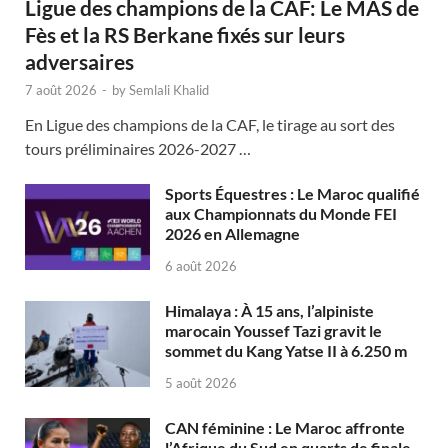
Ligue des champions de la CAF: Le MAS de
Fès et la RS Berkane fixés sur leurs
adversaires
7 août 2026
-
by
Semlali Khalid
En Ligue des champions de la CAF, le tirage au sort des
tours préliminaires 2026-2027 …
Sports Équestres : Le Maroc qualifié
aux Championnats du Monde FEI
2026 en Allemagne
6 août 2026
Himalaya : À 15 ans, l’alpiniste
marocain Youssef Tazi gravit le
sommet du Kang Yatse II à 6.250 m
5 août 2026
CAN féminine : Le Maroc affronte
l’Afrique du Sud en quarts de finale