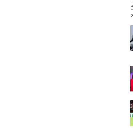
L
É
p