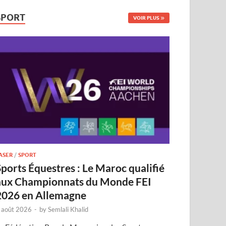
SPORT
VOIR PLUS
ASER
/
SPORT
Sports Équestres : Le Maroc qualifié
aux Championnats du Monde FEI
2026 en Allemagne
 août 2026
-
by
Semlali Khalid