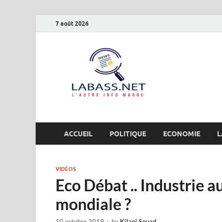
7 août 2026
Labas
L’autre info Maro
ACCUEIL
POLITIQUE
ECONOMIE
L
VIDÉOS
Eco Débat .. Industrie a
mondiale ?
10 octobre 2019
-
by
Kilani Souad