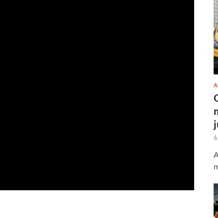
A
6
A
m