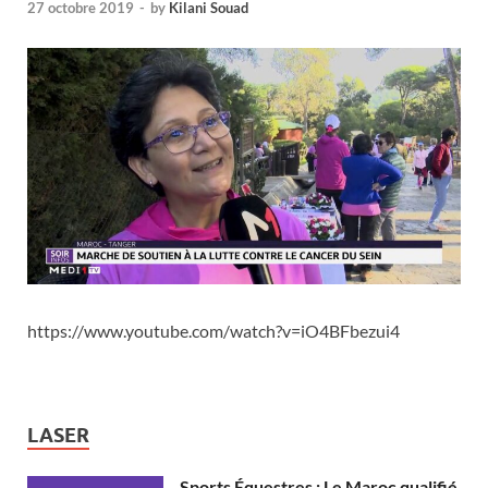
27 octobre 2019
-
by
Kilani Souad
https://www.youtube.com/watch?v=iO4BFbezui4
LASER
Sports Équestres : Le Maroc qualifié