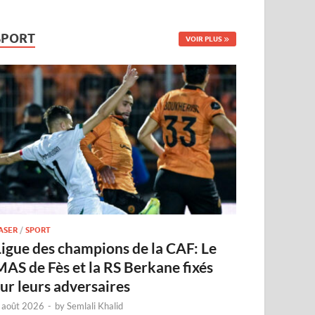
SPORT
VOIR PLUS
ASER
/
SPORT
Ligue des champions de la CAF: Le
MAS de Fès et la RS Berkane fixés
sur leurs adversaires
 août 2026
-
by
Semlali Khalid