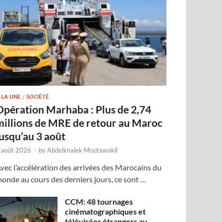
 LA UNE
/
SOCIÉTÉ
Opération Marhaba : Plus de 2,74
millions de MRE de retour au Maroc
jusqu’au 3 août
 août 2026
-
by
Abdelkhalek Moutawakil
vec l’accélération des arrivées des Marocains du
onde au cours des derniers jours, ce sont …
CCM: 48 tournages
cinématographiques et
télévisées étrangers au