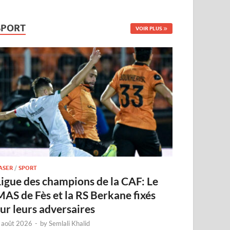
SPORT
VOIR PLUS
ASER
/
SPORT
Ligue des champions de la CAF: Le
MAS de Fès et la RS Berkane fixés
sur leurs adversaires
 août 2026
-
by
Semlali Khalid