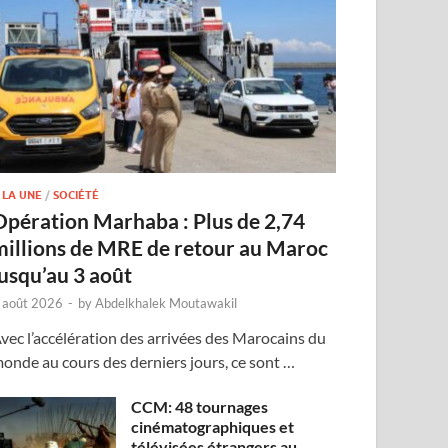
 LA UNE
/
SOCIÉTÉ
Opération Marhaba : Plus de 2,74
millions de MRE de retour au Maroc
jusqu’au 3 août
 août 2026
-
by
Abdelkhalek Moutawakil
vec l’accélération des arrivées des Marocains du
onde au cours des derniers jours, ce sont …
CCM: 48 tournages
cinématographiques et
télévisées étrangers au