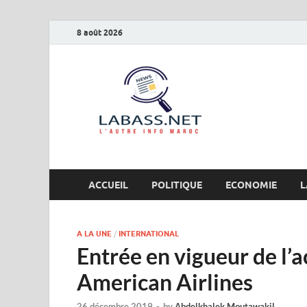
8 août 2026
Labas
L’autre info Maro
ACCUEIL
POLITIQUE
ECONOMIE
L
A LA UNE
/
INTERNATIONAL
Entrée en vigueur de l
American Airlines
26 décembre 2019
-
by
Abdelkhalek Moutawakil