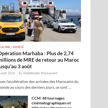
 LA UNE
/
SOCIÉTÉ
Opération Marhaba : Plus de 2,74
millions de MRE de retour au Maroc
jusqu’au 3 août
 août 2026
-
by
Abdelkhalek Moutawakil
vec l’accélération des arrivées des Marocains du
onde au cours des derniers jours, ce sont …
CCM: 48 tournages
cinématographiques et
télévisées étrangers au