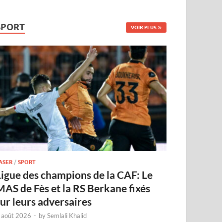
SPORT
VOIR PLUS
ASER
/
SPORT
Ligue des champions de la CAF: Le
MAS de Fès et la RS Berkane fixés
sur leurs adversaires
 août 2026
-
by
Semlali Khalid