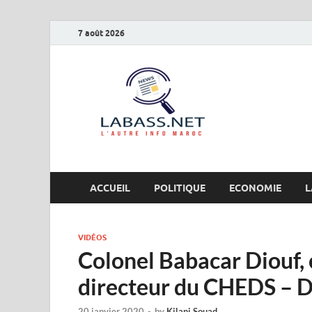
7 août 2026
Labas
L’autre info Maro
ACCUEIL
POLITIQUE
ECONOMIE
L
VIDÉOS
Colonel Babacar Diouf, 
directeur du CHEDS – Dé
20 janvier 2020
-
by
Kilani Souad