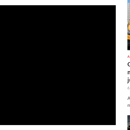
A
6
A
m