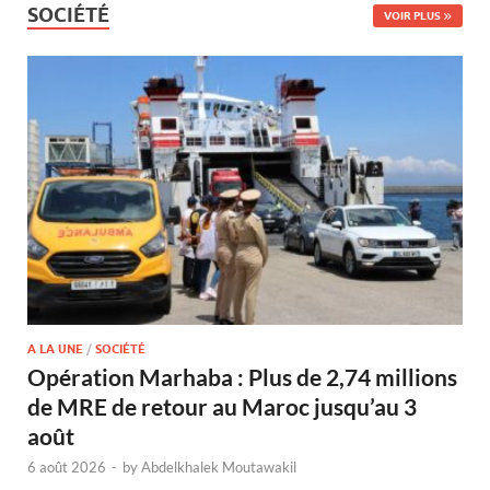
SOCIÉTÉ
VOIR PLUS
A LA UNE
/
SOCIÉTÉ
Opération Marhaba : Plus de 2,74 millions
de MRE de retour au Maroc jusqu’au 3
août
6 août 2026
-
by
Abdelkhalek Moutawakil